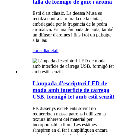
talla de formigó de guix i aroma
Estil d'art clàssic. La deessa Musa es
recolza contra la muralla de la ciutat,
embriagada per la fragància de la pedra
aromàtica. És una làmpada de taula, també
un difusor d'aromes i fins i tot un paisatge
a la llar.
consulta
detall
Làmpada d'escriptori LED de
moda amb interfície de càrrega
USB, formigó fet amb estil senzill
Els dissenys excel·lents sovint no
requereixen massa patrons i utilitzen la
textura inherent del material per
incorporar-hi la llum. Les estàtues
s'inspiren en el far i simplifiquen encara