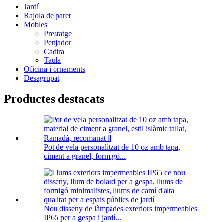
Jardí
Rajola de paret
Mobles
Prestatge
Penjador
Cadira
Taula
Oficina i ornaments
Desagrupat
Productes destacats
Pot de vela personalitzat de 10 oz amb tapa,
ciment a granel, formigó...
Nou disseny de làmpades exteriors impermeables
IP65 per a gespa i jardí...