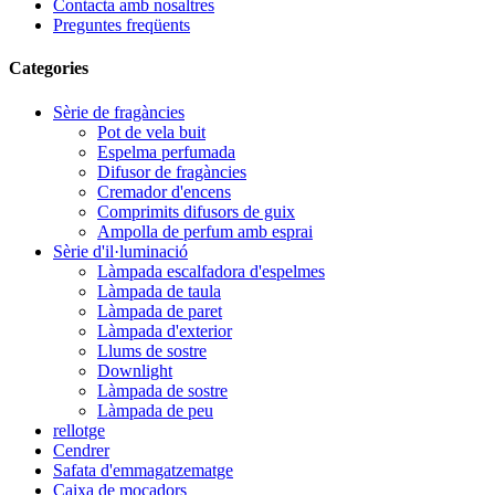
Contacta amb nosaltres
Preguntes freqüents
Categories
Sèrie de fragàncies
Pot de vela buit
Espelma perfumada
Difusor de fragàncies
Cremador d'encens
Comprimits difusors de guix
Ampolla de perfum amb esprai
Sèrie d'il·luminació
Làmpada escalfadora d'espelmes
Làmpada de taula
Làmpada de paret
Làmpada d'exterior
Llums de sostre
Downlight
Làmpada de sostre
Làmpada de peu
rellotge
Cendrer
Safata d'emmagatzematge
Caixa de mocadors