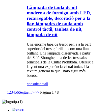
Làmpada de taula de nit
moderna de formigó amb LED,
recarregable, decoració per a la
llar, làmpades de taula amb
control tàctil, tauleta de nit,
làmpada de nit
Una enorme tapa de tresor penja a la part
superior del tresor, brillant com una lluna
brillant. Una làmpada dissenyada a partir
del Saló Zhonghe, una de les tres sales
principals de la Ciutat Prohibida. Ofereix a
la gent una experiència visual única, i la
textura general fa que l'halo sigui més
borrós.
consulta
detall
1
2
3
4
5
6
Següent >
>>
Pàgina 1 / 8