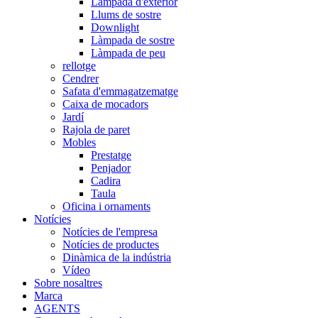
Làmpada d'exterior
Llums de sostre
Downlight
Làmpada de sostre
Làmpada de peu
rellotge
Cendrer
Safata d'emmagatzematge
Caixa de mocadors
Jardí
Rajola de paret
Mobles
Prestatge
Penjador
Cadira
Taula
Oficina i ornaments
Notícies
Notícies de l'empresa
Notícies de productes
Dinàmica de la indústria
Vídeo
Sobre nosaltres
Marca
AGENTS