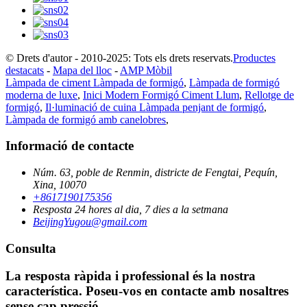
© Drets d'autor - 2010-2025: Tots els drets reservats.
Productes
destacats
-
Mapa del lloc
-
AMP Mòbil
Làmpada de ciment Làmpada de formigó
,
Làmpada de formigó
moderna de luxe
,
Inici Modern Formigó Ciment Llum
,
Rellotge de
formigó
,
Il·luminació de cuina Làmpada penjant de formigó
,
Làmpada de formigó amb canelobres
,
Informació de contacte
Núm. 63, poble de Renmin, districte de Fengtai, Pequín,
Xina, 10070
+8617190175356
Resposta 24 hores al dia, 7 dies a la setmana
BeijingYugou@gmail.com
Consulta
La resposta ràpida i professional és la nostra
característica. Poseu-vos en contacte amb nosaltres
sense cap pressió.