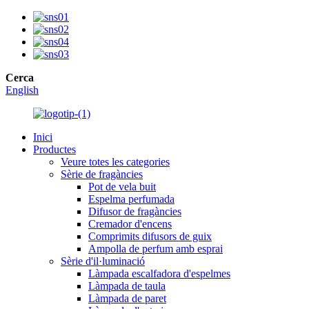
Cerca
English
Inici
Productes
Veure totes les categories
Sèrie de fragàncies
Pot de vela buit
Espelma perfumada
Difusor de fragàncies
Cremador d'encens
Comprimits difusors de guix
Ampolla de perfum amb esprai
Sèrie d'il·luminació
Làmpada escalfadora d'espelmes
Làmpada de taula
Làmpada de paret