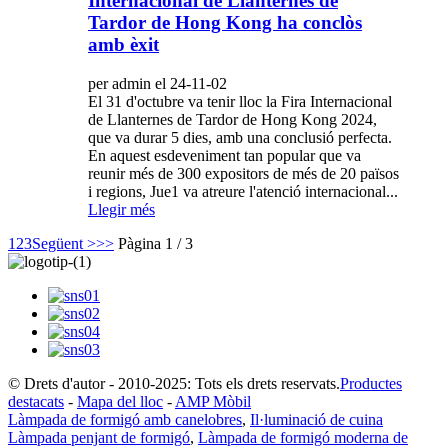
Internacional de Llanternes de
Tardor de Hong Kong ha conclòs
amb èxit
per admin el 24-11-02
El 31 d'octubre va tenir lloc la Fira Internacional
de Llanternes de Tardor de Hong Kong 2024,
que va durar 5 dies, amb una conclusió perfecta.
En aquest esdeveniment tan popular que va
reunir més de 300 expositors de més de 20 països
i regions, Jue1 va atreure l'atenció internacional...
Llegir més
1
2
3
Següent >
>>
Pàgina 1 / 3
© Drets d'autor - 2010-2025: Tots els drets reservats.
Productes
destacats
-
Mapa del lloc
-
AMP Mòbil
Làmpada de formigó amb canelobres
,
Il·luminació de cuina
Làmpada penjant de formigó
,
Làmpada de formigó moderna de