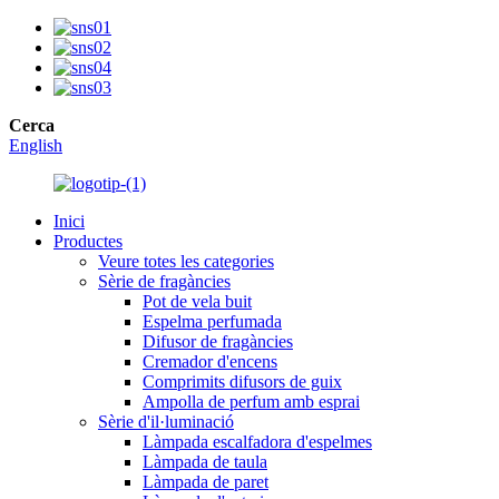
Cerca
English
Inici
Productes
Veure totes les categories
Sèrie de fragàncies
Pot de vela buit
Espelma perfumada
Difusor de fragàncies
Cremador d'encens
Comprimits difusors de guix
Ampolla de perfum amb esprai
Sèrie d'il·luminació
Làmpada escalfadora d'espelmes
Làmpada de taula
Làmpada de paret