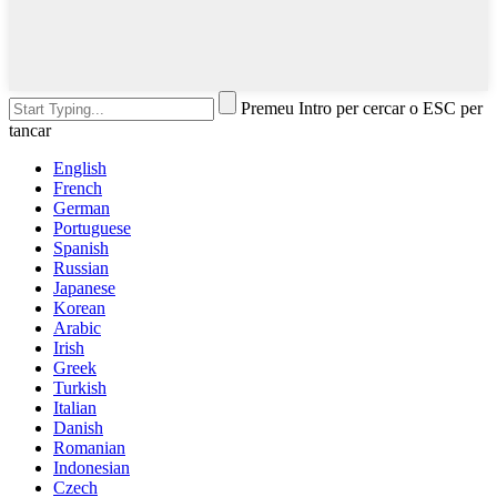
Premeu Intro per cercar o ESC per
tancar
English
French
German
Portuguese
Spanish
Russian
Japanese
Korean
Arabic
Irish
Greek
Turkish
Italian
Danish
Romanian
Indonesian
Czech