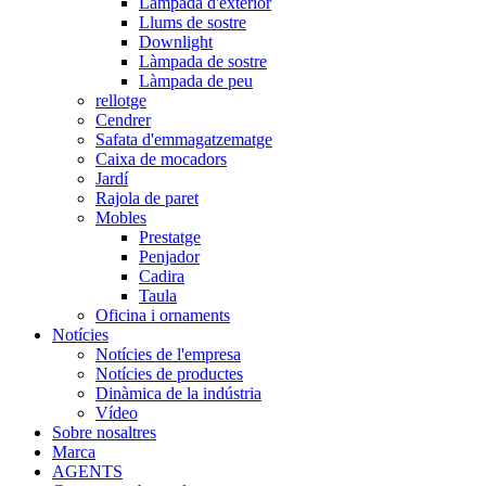
Làmpada d'exterior
Llums de sostre
Downlight
Làmpada de sostre
Làmpada de peu
rellotge
Cendrer
Safata d'emmagatzematge
Caixa de mocadors
Jardí
Rajola de paret
Mobles
Prestatge
Penjador
Cadira
Taula
Oficina i ornaments
Notícies
Notícies de l'empresa
Notícies de productes
Dinàmica de la indústria
Vídeo
Sobre nosaltres
Marca
AGENTS