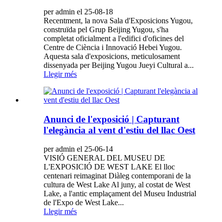
per admin el 25-08-18
Recentment, la nova Sala d'Exposicions Yugou,
construïda pel Grup Beijing Yugou, s'ha
completat oficialment a l'edifici d'oficines del
Centre de Ciència i Innovació Hebei Yugou.
Aquesta sala d'exposicions, meticulosament
dissenyada per Beijing Yugou Jueyi Cultural a...
Llegir més
Anunci de l'exposició | Capturant
l'elegància al vent d'estiu del llac Oest
per admin el 25-06-14
VISIÓ GENERAL DEL MUSEU DE
L'EXPOSICIÓ DE WEST LAKE El lloc
centenari reimaginat Diàleg contemporani de la
cultura de West Lake Al juny, al costat de West
Lake, a l'antic emplaçament del Museu Industrial
de l'Expo de West Lake...
Llegir més