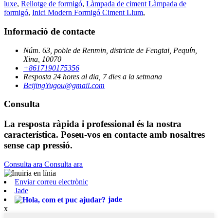
luxe
,
Rellotge de formigó
,
Làmpada de ciment Làmpada de
formigó
,
Inici Modern Formigó Ciment Llum
,
Informació de contacte
Núm. 63, poble de Renmin, districte de Fengtai, Pequín,
Xina, 10070
+8617190175356
Resposta 24 hores al dia, 7 dies a la setmana
BeijingYugou@gmail.com
Consulta
La resposta ràpida i professional és la nostra
característica. Poseu-vos en contacte amb nosaltres
sense cap pressió.
Consulta ara
Consulta ara
Enviar correu electrònic
Jade
jade
x