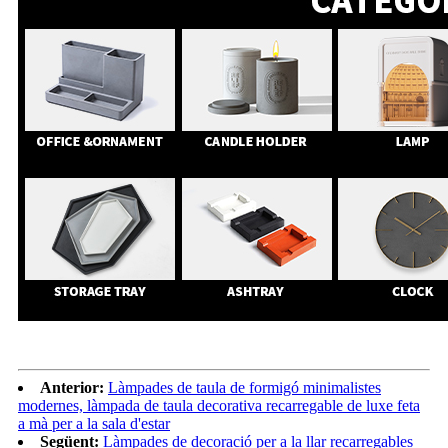
Anterior:
Làmpades de taula de formigó minimalistes
modernes, làmpada de taula decorativa recarregable de luxe feta
a mà per a la sala d'estar
Següent:
Làmpades de decoració per a la llar recarregables