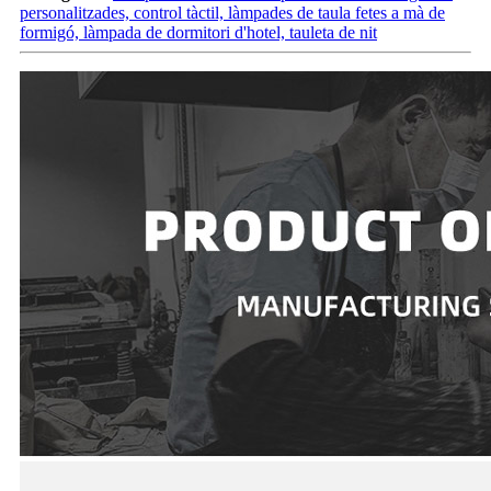
personalitzades, control tàctil, làmpades de taula fetes a mà de
formigó, làmpada de dormitori d'hotel, tauleta de nit