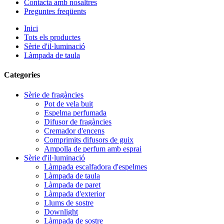
Contacta amb nosaltres
Preguntes freqüents
Inici
Tots els productes
Sèrie d'il·luminació
Làmpada de taula
Categories
Sèrie de fragàncies
Pot de vela buit
Espelma perfumada
Difusor de fragàncies
Cremador d'encens
Comprimits difusors de guix
Ampolla de perfum amb esprai
Sèrie d'il·luminació
Làmpada escalfadora d'espelmes
Làmpada de taula
Làmpada de paret
Làmpada d'exterior
Llums de sostre
Downlight
Làmpada de sostre