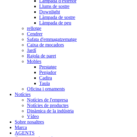
Làmpada d'exterior
Llums de sostre
Downlight
Làmpada de sostre
Làmpada de peu
rellotge
Cendrer
Safata d'emmagatzematge
Caixa de mocadors
Jardí
Rajola de paret
Mobles
Prestatge
Penjador
Cadira
Taula
Oficina i ornaments
Notícies
Notícies de l'empresa
Notícies de productes
Dinàmica de la indústria
Vídeo
Sobre nosaltres
Marca
AGENTS