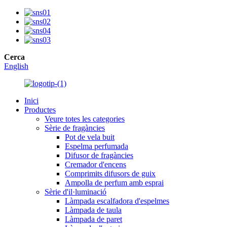
Cerca
English
Inici
Productes
Veure totes les categories
Sèrie de fragàncies
Pot de vela buit
Espelma perfumada
Difusor de fragàncies
Cremador d'encens
Comprimits difusors de guix
Ampolla de perfum amb esprai
Sèrie d'il·luminació
Làmpada escalfadora d'espelmes
Làmpada de taula
Làmpada de paret