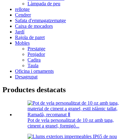
Làmpada de peu
rellotge
Cendrer
Safata d'emmagatzematge
Caixa de mocadors
Jardí
Rajola de paret
Mobles
Prestatge
Penjador
Cadira
Taula
Oficina i ornaments
Desagrupat
Productes destacats
Pot de vela personalitzat de 10 oz amb tapa,
ciment a granel, formigó...