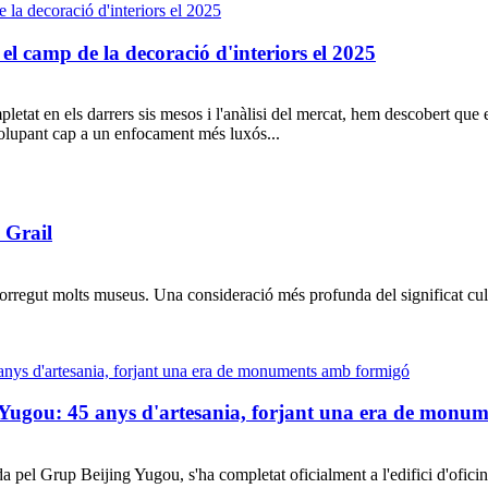
el camp de la decoració d'interiors el 2025
tat en els darrers sis mesos i l'anàlisi del mercat, hem descobert que 
nvolupant cap a un enfocament més luxós...
 Grail
orregut molts museus. Una consideració més profunda del significat cultu
 Yugou: 45 anys d'artesania, forjant una era de monu
 pel Grup Beijing Yugou, s'ha completat oficialment a l'edifici d'ofic