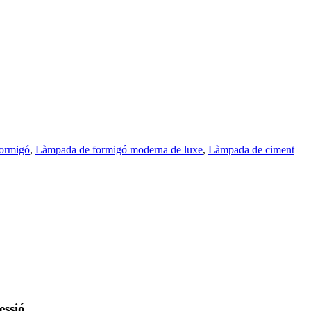
formigó
,
Làmpada de formigó moderna de luxe
,
Làmpada de ciment
essió.