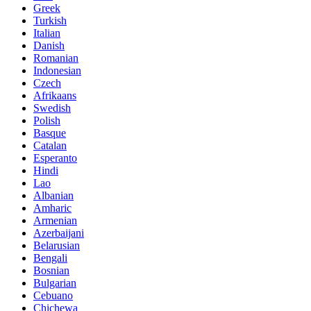
Greek
Turkish
Italian
Danish
Romanian
Indonesian
Czech
Afrikaans
Swedish
Polish
Basque
Catalan
Esperanto
Hindi
Lao
Albanian
Amharic
Armenian
Azerbaijani
Belarusian
Bengali
Bosnian
Bulgarian
Cebuano
Chichewa