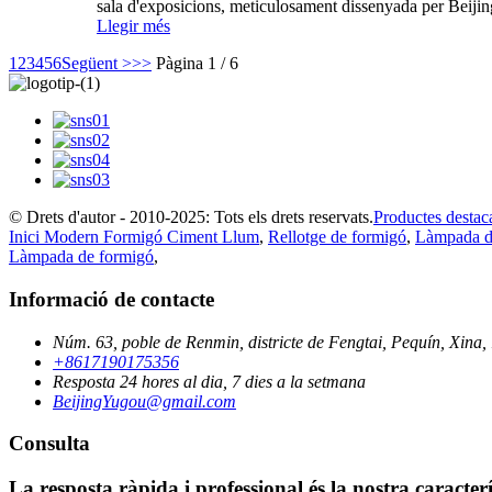
sala d'exposicions, meticulosament dissenyada per Beijin
Llegir més
1
2
3
4
5
6
Següent >
>>
Pàgina 1 / 6
© Drets d'autor - 2010-2025: Tots els drets reservats.
Productes destac
Inici Modern Formigó Ciment Llum
,
Rellotge de formigó
,
Làmpada d
Làmpada de formigó
,
Informació de contacte
Núm. 63, poble de Renmin, districte de Fengtai, Pequín, Xina,
+8617190175356
Resposta 24 hores al dia, 7 dies a la setmana
BeijingYugou@gmail.com
Consulta
La resposta ràpida i professional és la nostra caracter