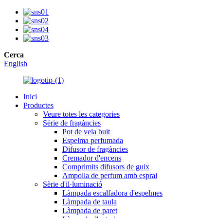
Cerca
English
Inici
Productes
Veure totes les categories
Sèrie de fragàncies
Pot de vela buit
Espelma perfumada
Difusor de fragàncies
Cremador d'encens
Comprimits difusors de guix
Ampolla de perfum amb esprai
Sèrie d'il·luminació
Làmpada escalfadora d'espelmes
Làmpada de taula
Làmpada de paret