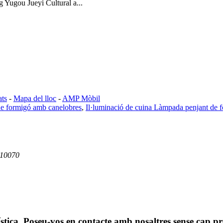
g Yugou Jueyi Cultural a...
ats
-
Mapa del lloc
-
AMP Mòbil
e formigó amb canelobres
,
Il·luminació de cuina Làmpada penjant de 
 10070
ística. Poseu-vos en contacte amb nosaltres sense cap pr