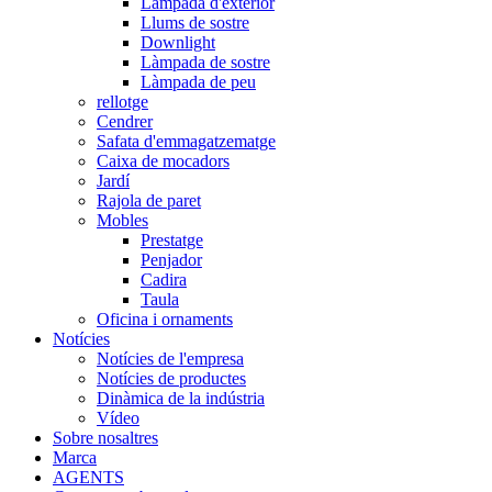
Làmpada d'exterior
Llums de sostre
Downlight
Làmpada de sostre
Làmpada de peu
rellotge
Cendrer
Safata d'emmagatzematge
Caixa de mocadors
Jardí
Rajola de paret
Mobles
Prestatge
Penjador
Cadira
Taula
Oficina i ornaments
Notícies
Notícies de l'empresa
Notícies de productes
Dinàmica de la indústria
Vídeo
Sobre nosaltres
Marca
AGENTS