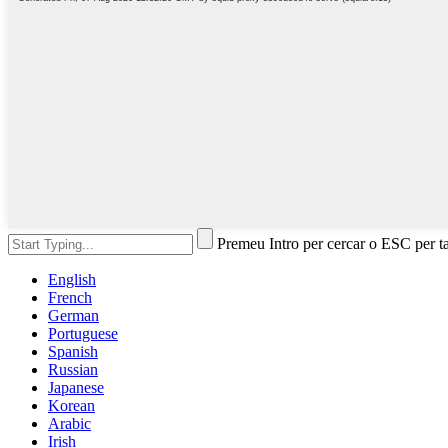
Premeu Intro per cercar o ESC per t
English
French
German
Portuguese
Spanish
Russian
Japanese
Korean
Arabic
Irish