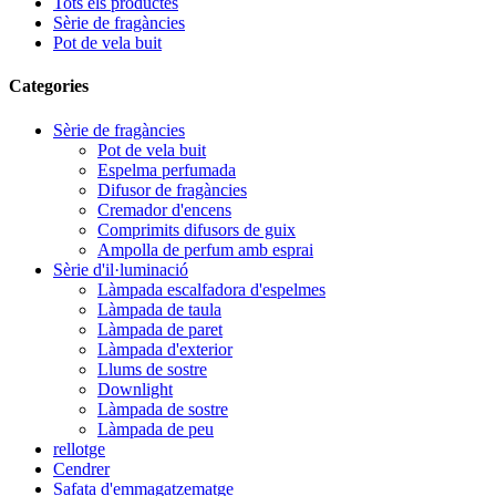
Tots els productes
Sèrie de fragàncies
Pot de vela buit
Categories
Sèrie de fragàncies
Pot de vela buit
Espelma perfumada
Difusor de fragàncies
Cremador d'encens
Comprimits difusors de guix
Ampolla de perfum amb esprai
Sèrie d'il·luminació
Làmpada escalfadora d'espelmes
Làmpada de taula
Làmpada de paret
Làmpada d'exterior
Llums de sostre
Downlight
Làmpada de sostre
Làmpada de peu
rellotge
Cendrer
Safata d'emmagatzematge