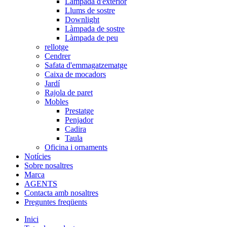
Làmpada d'exterior
Llums de sostre
Downlight
Làmpada de sostre
Làmpada de peu
rellotge
Cendrer
Safata d'emmagatzematge
Caixa de mocadors
Jardí
Rajola de paret
Mobles
Prestatge
Penjador
Cadira
Taula
Oficina i ornaments
Notícies
Sobre nosaltres
Marca
AGENTS
Contacta amb nosaltres
Preguntes freqüents
Inici