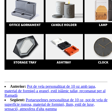
Anterior:
Pot de vela personalitzat de 10 oz amb tapa,
material de formigó a granel, estil islàmic tallat, recomanat per al
Ramadà
Següent:
Portaespelmes personalitzat de 10 oz, pot de vela de
superfície rugosa, material de formigó, llum, estil de luxe,
sensació, atmosfera d'alta gamma