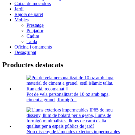
Caixa de mocadors
Jardí
Rajola de paret
Mobles
Prestatge
Penjador
Cadira
Taula
Oficina i ornaments
Desagrupat
Productes destacats
Pot de vela personalitzat de 10 oz amb tapa,
ciment a granel, formigó...
Nou disseny de làmpades exteriors impermeables