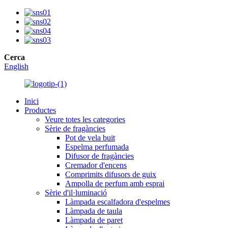
Cerca
English
Inici
Productes
Veure totes les categories
Sèrie de fragàncies
Pot de vela buit
Espelma perfumada
Difusor de fragàncies
Cremador d'encens
Comprimits difusors de guix
Ampolla de perfum amb esprai
Sèrie d'il·luminació
Làmpada escalfadora d'espelmes
Làmpada de taula
Làmpada de paret